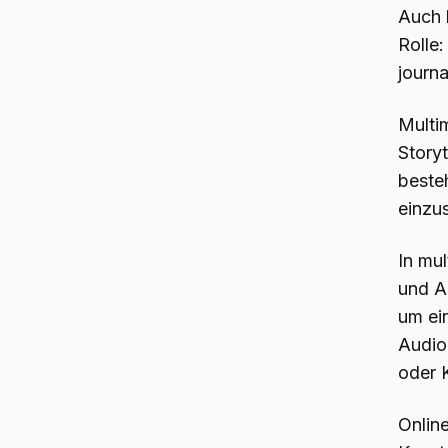
Auch h
Rolle:
journa
Multim
Story
beste
einzu
In mu
und A
um ei
Audio,
oder K
Onlin