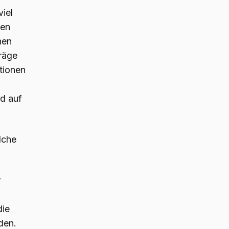
viel
nen
nen
räge
ktionen
d auf
lche
r
die
den.