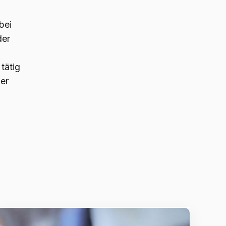
bei
der
tätig
ger