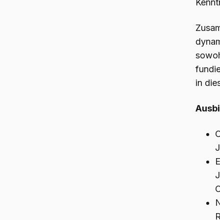
Kennt
Zusam
dynam
sowoh
fundi
in die
Ausbi
O
J
E
J
O
N
R