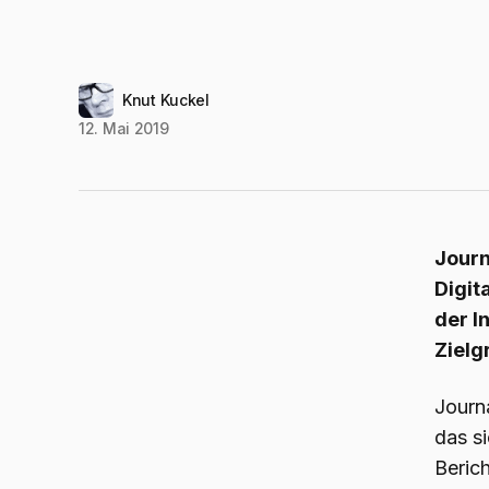
Knut Kuckel
12. Mai 2019
Journ
Digit
der I
Zielg
Journ
das s
Beric