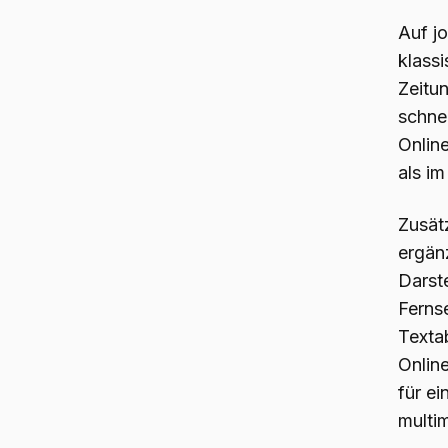
Auf jo
klass
Zeitu
schnel
Online
als im
Zusät
ergän
Darst
Ferns
Textab
Onlin
für ei
multi