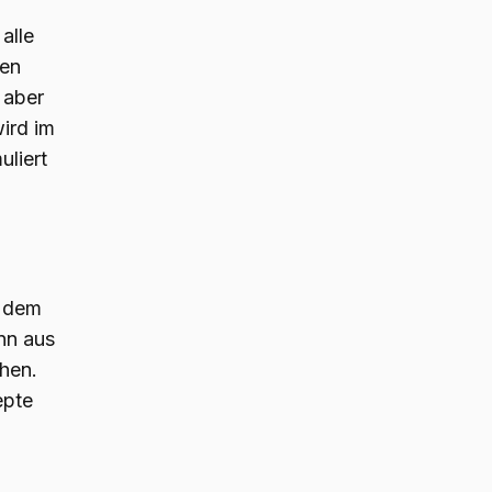
alle
ten
 aber
wird im
uliert
d dem
nn aus
ehen.
epte