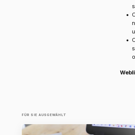
O
n
u
O
s
o
Webli
FÜR SIE AUSGEWÄHLT