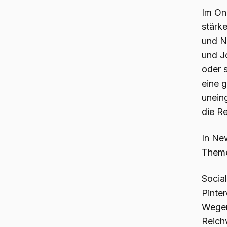
Im Onl
stärke
und Nu
und J
oder s
eine 
unein
die R
In Ne
Theme
Socia
Pinte
Wegen
Reich