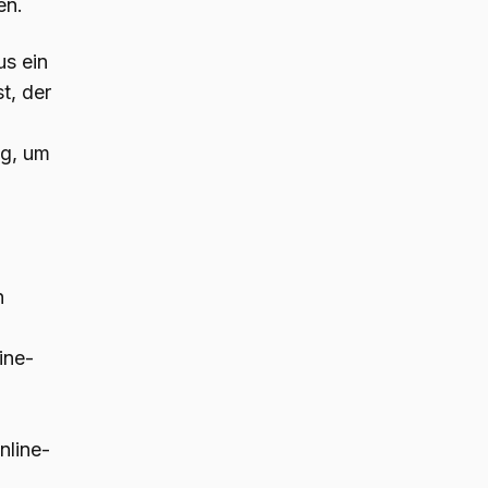
en.
us ein
t, der
ig, um
n
ine-
nline-