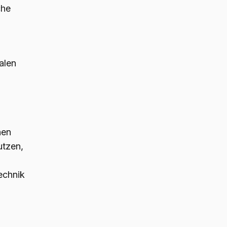
che
alen
nen
utzen,
Technik